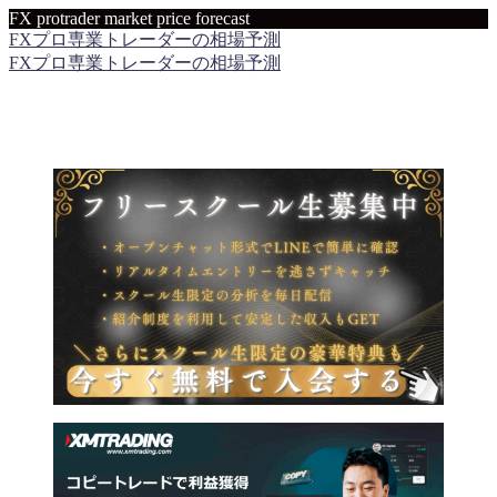
FX protrader market price forecast
FXプロ専業トレーダーの相場予測
FXプロ専業トレーダーの相場予測