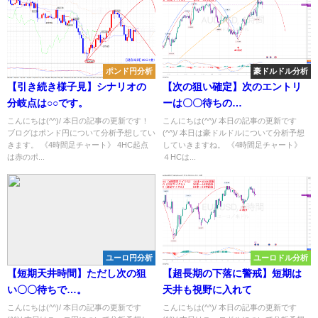
ポンド円分析
豪ドルドル分析
【引き続き様子見】シナリオの
【次の狙い確定】次のエントリ
分岐点は○○です。
ーは〇〇待ちの…
こんにちは(^^)/ 本日の記事の更新です！
こんにちは(^^)/ 本日の記事の更新です
ブログはポンド円について分析予想してい
(^^)/ 本日は豪ドルドルについて分析予想
きます。 《4時間足チャート》 4HC起点
していきますね。 《4時間足チャート》
は赤のポ...
４HCは...
ユーロ円分析
ユーロドル分析
【短期天井時間】ただし次の狙
【超長期の下落に警戒】短期は
い〇〇待ちで…。
天井も視野に入れて
こんにちは(^^)/ 本日の記事の更新です
こんにちは(^^)/ 本日の記事の更新です