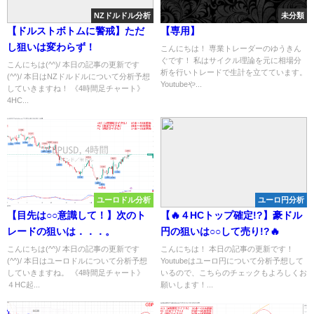
NZドルドル分析
未分類
【ドルストボトムに警戒】ただ
【専用】
し狙いは変わらず！
こんにちは！ 専業トレーダーのゆうきん
ぐです！ 私はサイクル理論を元に相場分
こんにちは(^^)/ 本日の記事の更新です
析を行いトレードで生計を立てています。
(^^)/ 本日はNZドルドルについて分析予想
Youtubeや...
していきますね！ 《4時間足チャート》
4HC...
ユーロドル分析
ユーロ円分析
【目先は○○意識して！】次のト
【🔥４HCトップ確定!?】豪ドル
レードの狙いは．．．。
円の狙いは○○して売り!?🔥
こんにちは(^^)/ 本日の記事の更新です
こんにちは！ 本日の記事の更新です！
(^^)/ 本日はユーロドルについて分析予想
Youtubeはユーロ円について分析予想して
していきますね。 《4時間足チャート》
いるので、こちらのチェックもよろしくお
４HC起...
願いします！...