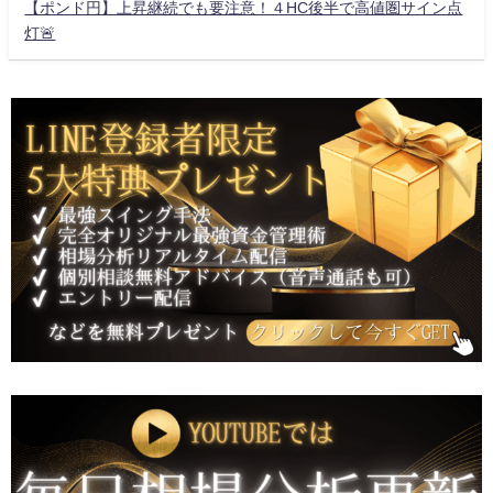
【ポンド円】上昇継続でも要注意！４HC後半で高値圏サイン点
灯🚨