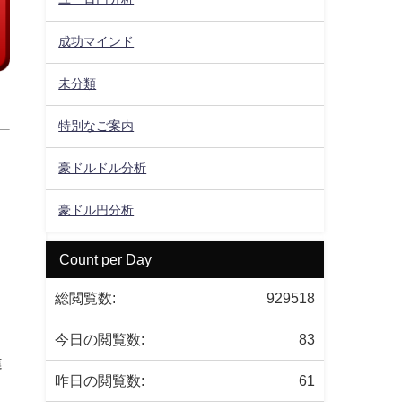
成功マインド
未分類
特別なご案内
豪ドルドル分析
。
豪ドル円分析
Count per Day
総閲覧数:
929518
今日の閲覧数:
83
違
昨日の閲覧数:
61