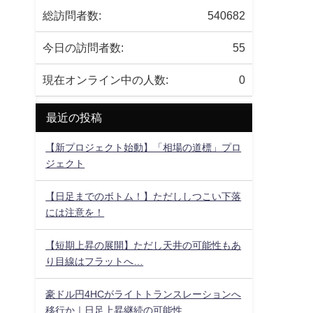
総訪問者数:
540682
今日の訪問者数:
55
く
現在オンライン中の人数:
0
最近の投稿
【新プロジェクト始動】「相場の道標」プロ
ジェクト
【日足までのボトム！】ただししつこい下落
には注意を！
【短期上昇の展開】ただし天井の可能性もあ
り目線はフラットへ…
豪ドル円4HCがライトトランスレーションへ
移行か｜日足上昇継続の可能性