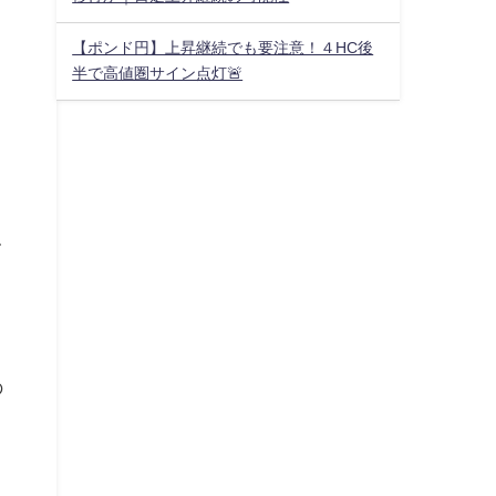
【ポンド円】上昇継続でも要注意！４HC後
半で高値圏サイン点灯🚨
て
の