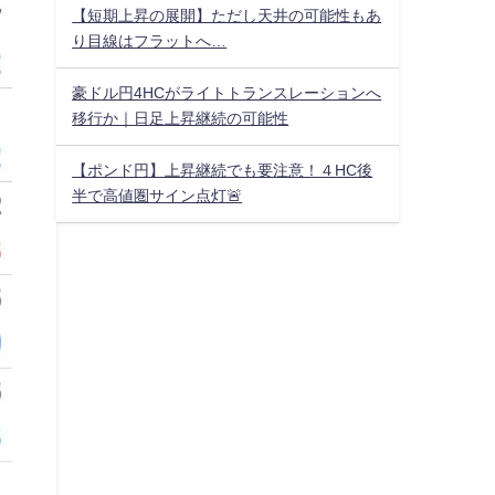
【短期上昇の展開】ただし天井の可能性もあ
り目線はフラットへ…
豪ドル円4HCがライトトランスレーションへ
移行か｜日足上昇継続の可能性
【ポンド円】上昇継続でも要注意！４HC後
半で高値圏サイン点灯🚨