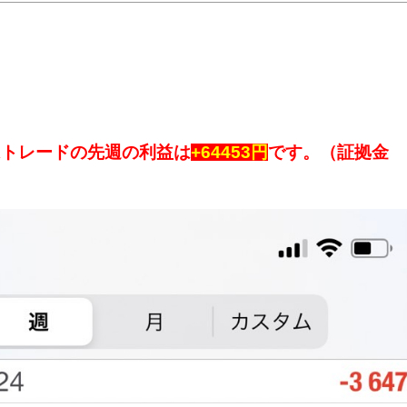
Xトレードの先週の利益は
+64453円
です。（証拠金