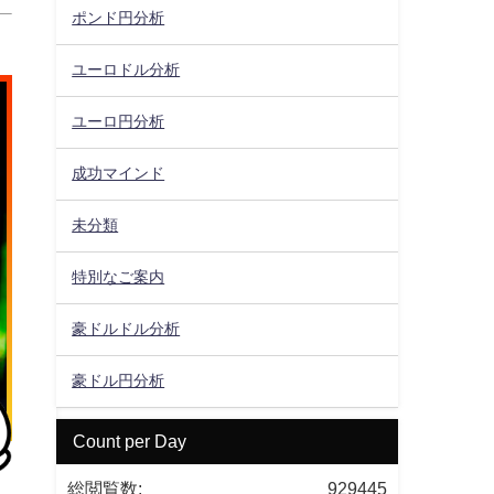
ポンド円分析
ユーロドル分析
ユーロ円分析
成功マインド
未分類
特別なご案内
豪ドルドル分析
豪ドル円分析
Count per Day
総閲覧数:
929445