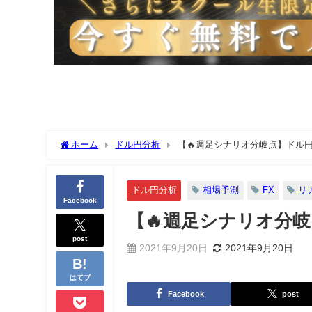
ホーム
ドル円分析
【🔥週足シナリオ分岐点】ドル円
ドル円分析
相場予測
FX
リ
Facebook
【🔥週足シナリオ分
post
2021年9月20日
2021年9月20日
はてブ
Facebook
post