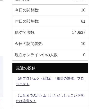
今日の閲覧数:
10
昨日の閲覧数:
61
総訪問者数:
540637
今日の訪問者数:
10
現在オンライン中の人数:
0
最近の投稿
【新プロジェクト始動】「相場の道標」プロ
ジェクト
【日足までのボトム！】ただししつこい下落
には注意を！