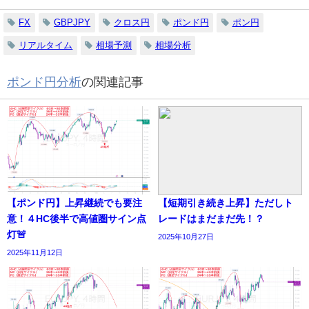
FX
GBPJPY
クロス円
ポンド円
ポン円
リアルタイム
相場予測
相場分析
ポンド円分析
の関連記事
【ポンド円】上昇継続でも要注
【短期引き続き上昇】ただしト
意！４HC後半で高値圏サイン点
レードはまだまだ先！？
灯🚨
2025年10月27日
2025年11月12日