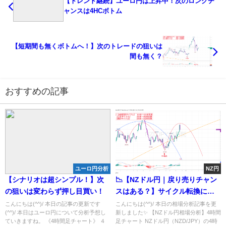
【トレンド継続】ユーロ円は上昇中！次のロングチ
ャンスは4HCボトム
【短期間も無くボトムへ！】次のトレードの狙いは
間も無く？
おすすめの記事
ユーロ円分析
NZ円
【シナリオは超シンプル！】次
📉【NZドル円｜戻り売りチャン
の狙いは変わらず押し目買い！
スはある？】サイクル転換に要
警戒の場面
こんにちは(^^)/ 本日の記事の更新です
こんにちは(^^)/ 本日の相場分析記事を更
(^^)/ 本日はユーロ円について分析予想し
新しました✨ 【NZドル円相場分析】4時間
ていきますね。 《4時間足チャート》 ４
足チャート NZドル円（NZD/JPY）の4時