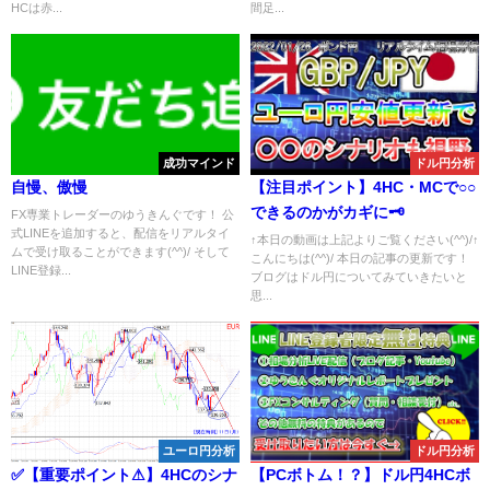
HCは赤...
間足...
成功マインド
ドル円分析
自慢、傲慢
【注目ポイント】4HC・MCで○○
できるのかがカギに🗝
FX専業トレーダーのゆうきんぐです！ 公
式LINEを追加すると、配信をリアルタイ
↑本日の動画は上記よりご覧ください(^^)/↑
ムで受け取ることができます(^^)/ そして
こんにちは(^^)/ 本日の記事の更新です！
LINE登録...
ブログはドル円についてみていきたいと
思...
ユーロ円分析
ドル円分析
✅【重要ポイント⚠】4HCのシナ
【PCボトム！？】ドル円4HCボ