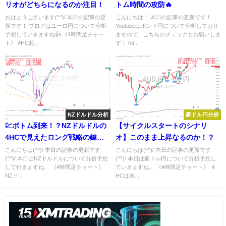
リオがどちらになるのか注目！
トム時間の攻防🔥
おはようございます(^^)/ 本日の記事の更
こんにちは！ 本日の記事の更新です！
新です！ ブログはユーロ円について分析
Youtubeはポンド円について分析しており
予想していきますね👍 《4時間足チャー
ますので、こちらのチェックもお願いしま
ト》 4HC起...
す！ htt...
NZドルドル分析
豪ドル円分析
💹ボトム到来！？NZドルドルの
【サイクルスタートのシナリ
4HCで見えたロング戦略の鍵と
オ】このまま上昇なるのか！？
は？
こんにちは(^^)/ 本日の記事の更新です
こんにちは(^^)/ 本日の記事の更新です
(^^)/ 本日はNZドルドルについて分析予想
(^^)/ 本日は豪ドル円について分析予想し
して行きますね。 《4時間足チャート》
ていきますね。 《4時間足チャート》 ４
NZド...
HCは赤...