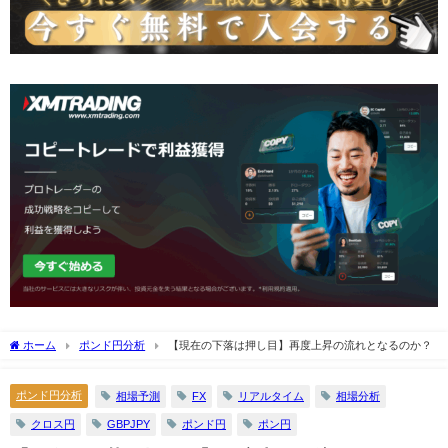
ホーム
ポンド円分析
【現在の下落は押し目】再度上昇の流れとなるのか？
ポンド円分析
相場予測
FX
リアルタイム
相場分析
クロス円
GBPJPY
ポンド円
ポン円