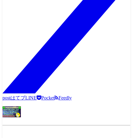
post
はてブ
LINE
Pocket
Feedly