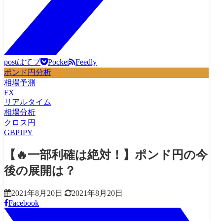
post
はてブ
Pocket
Feedly
ポンド円分析
相場予測
FX
リアルタイム
相場分析
クロス円
GBPJPY
【🔥一部利確は絶対！】ポンド円の今
後の展開は？
2021年8月20日
2021年8月20日
Facebook