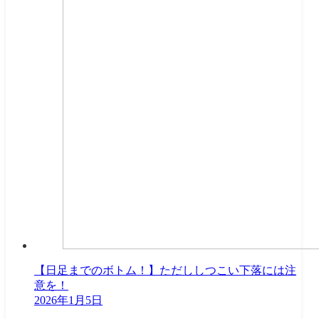
【日足までのボトム！】ただししつこい下落には注
意を！
2026年1月5日