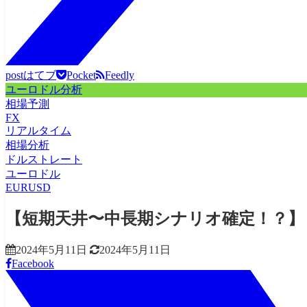
post
はてブ
Pocket
Feedly
ユーロドル分析
相場予測
FX
リアルタイム
相場分析
ドルストレート
ユーロドル
EURUSD
【短期天井〜中長期シナリオ確定！？】
2024年5月11日
2024年5月11日
Facebook