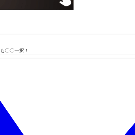
も〇〇一択！