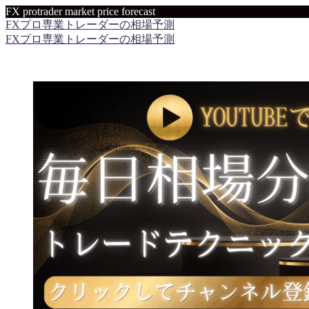
FX protrader market price forecast
FXプロ専業トレーダーの相場予測
FXプロ専業トレーダーの相場予測