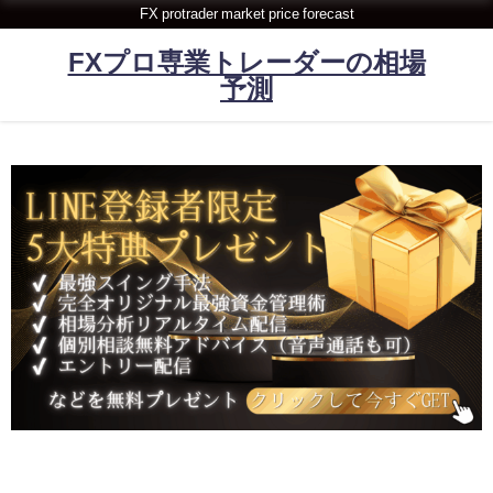
FX protrader market price forecast
FXプロ専業トレーダーの相場
予測