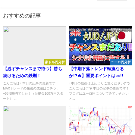
おすすめの記事
豪ドル円分析
ユーロ円分析
【必ずチャンスまで待つ】勝ち
【中期下落トレンド転換なる
続けるための鉄則！
か!?🔥】重要ポイントは○○!!
こんにちは♪ 本日の記事の更新です！
↑本日の動画は上記よりご覧ください(^^)/↑
MAXトレードの先週の成績はコチラ↓
こんにちは(^^)/ 本日の記事の更新です！
+58,596円でした！（証拠金100万円スタ
ブログはユーロ円についてみていきたい
ート） ...
と...