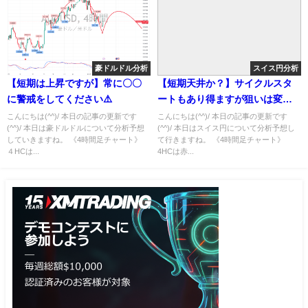
豪ドルドル分析
スイス円分析
【短期は上昇ですが】常に〇〇
【短期天井か？】サイクルスタ
に警戒をしてください⚠️
ートもあり得ますが狙いは変わ
らず
こんにちは(^^)/ 本日の記事の更新です
こんにちは(^^)/ 本日の記事の更新です
(^^)/ 本日は豪ドルドルについて分析予想
(^^)/ 本日はスイス円について分析予想し
していきますね。 《4時間足チャート》
て行きますね。 《4時間足チャート》
４HCは...
4HCは赤...