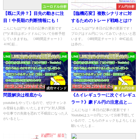
ユーロドル分析
ドル円分析
【既に天井？】目先の動きに注
【臨機応変】複数シナリオに対
目！中長期の判断情報にも！
するためのトレード戦略とは!?
こんにちは(^^)/ 本日の記事の更新です
こんにちは(^^)/ 本日の記事の更新です！
(^^)/ 本日はポンドドルについて分析予想
ブログはドル円についてみていきたいと思
していきますね。 《4時間足チャート》
います。 《4時間足チャート》 4HC起点
４HC起...
は赤の...
成功マインド
豪ドル円分析
問題解決は根底から
《⚠イレギュラーに次ぐイレギュ
ラー？》豪ドル円の注意点と
youtubeもやっているので、ぜひチャンネ
ル登録もお願いいたします(^^)/ 対人関係
は!?
こんにちは！ 本日の記事の更新です！
や仕事での失敗を恐れて不眠症になった人
Youtubeはユーロ円について分析予想して
がいるとし...
いるので、こちらのチェックもよろしくお
願いいたしま...