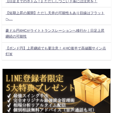
【日足までのボトム！】ただししつこい下落には注意を！
【短期上昇の展開】ただし天井の可能性もあり目線はフラット
へ…
豪ドル円4HCがライトトランスレーションへ移行か｜日足上昇
継続の可能性
【ポンド円】上昇継続でも要注意！４HC後半で高値圏サイン点
灯🚨