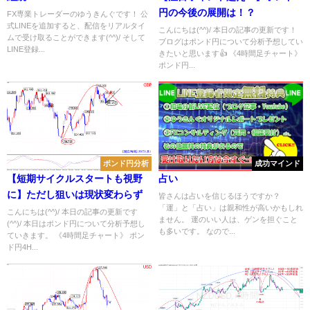
円の今後の展開は！？
FX専業トレーダーのゆうきんぐです！ 公
式LINEを追加すると、配信をリアルタイ
こんにちは(^^)/ 本日の記事の更新です！
ムで受け取ることができます(^^)/ そして
ブログはポンド円について分析予想してい
LINE登録...
きたいと思います👍 《4時間足チャート》
ポンド円...
ポンド円分析
成功マインド
【短期サイクルスタートも視野
占い
に】ただし狙いは現状変わらず
皆さんは占いを信じるほうですか？
「運」と「占い」は親和性が高いかもしれ
こんにちは(^^)/ 本日の記事の更新です
ません。 運のいい人は、ゲンを担ぐこと
(^^)/ 本日はポンド円について分析予想し
も多いです。 なので...
ていきます。 《4時間足チャート》 ポン
ド円4H...