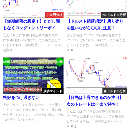
ドル円分析
NZドルドル分析
【短期続落の想定！】ただし間
【ドルスト続落想定】戻り売り
もなくロングエントリーポイン
を狙いながら〇〇に注意！
ト!?
こんにちは(^^)/ 本日の記事の更新です
こんにちは(^^)/ 本日の記事の更新です
(^^)/ 本日はドル円について分析予想して
(^^)/ 本日はNZドルドルについて分析予想
いきますね！ 《4時間足チャート》 ４HC
していきますね。 《4時間足チャート》
起点は...
４HC...
成功マインド
豪ドルドル分析
格好をつけ過ぎない
【目先は上昇できるのか注目】
次のトレードは○○まで待ち！
人からかっこよく見られたい。 そう思う
ことってありませんか？ 「かっこ悪い自
こんにちは(^^)/ 本日の記事の更新です
分を見られたくない」という心理は、だれ
(^^)/ 本日は豪ドルドルについて分析予想
もが持っていますから...
していきますね。 《4時間足チャート》
４HC起...