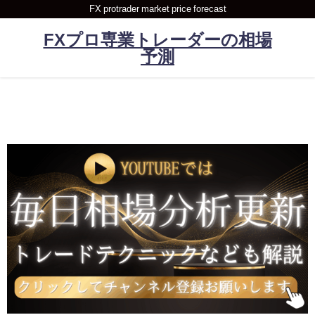
FX protrader market price forecast
FXプロ専業トレーダーの相場
予測