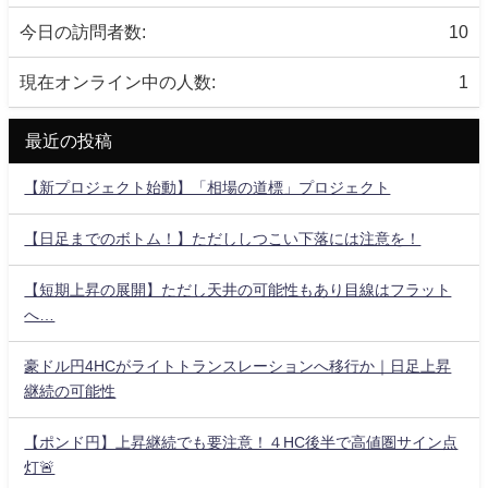
今日の訪問者数:
10
現在オンライン中の人数:
1
最近の投稿
【新プロジェクト始動】「相場の道標」プロジェクト
【日足までのボトム！】ただししつこい下落には注意を！
【短期上昇の展開】ただし天井の可能性もあり目線はフラット
へ…
豪ドル円4HCがライトトランスレーションへ移行か｜日足上昇
継続の可能性
【ポンド円】上昇継続でも要注意！４HC後半で高値圏サイン点
灯🚨