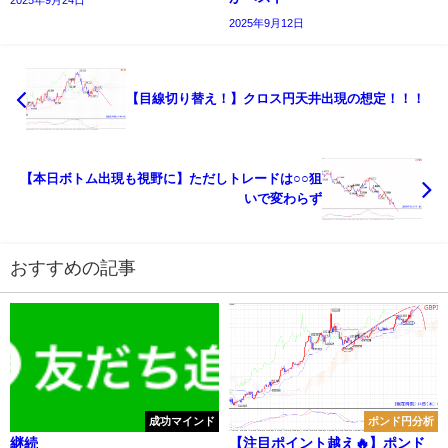
2025年9月24日
2025年9月12日
【目線切り替え！】クロス円天井出現の想定！！！
【本日ボトム出現も視野に】ただしトレードは○○狙
いで変わらず
おすすめの記事
成功マインド
ポンド円分析
継続
【注目ポイント越え🔥】ポンド