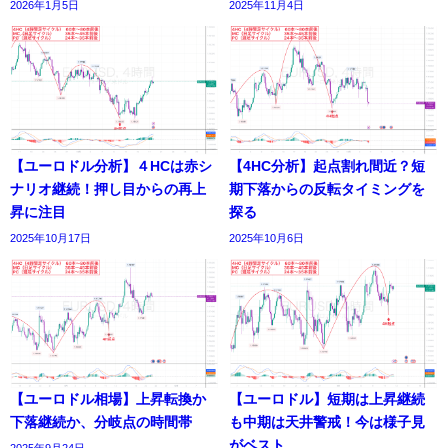
2026年1月5日
2025年11月4日
【ユーロドル分析】４HCは赤シ
【4HC分析】起点割れ間近？短
ナリオ継続！押し目からの再上
期下落からの反転タイミングを
昇に注目
探る
2025年10月17日
2025年10月6日
【ユーロドル相場】上昇転換か
【ユーロドル】短期は上昇継続
下落継続か、分岐点の時間帯
も中期は天井警戒！今は様子見
がベスト